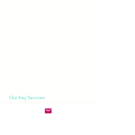
For Travel Agents
Our Strategic Partners
AP Voice
Contact us
Meet AP Team
Work for us
Our Key Services
Hotel Sales Representation
Hotel Marketing
Revenue Management