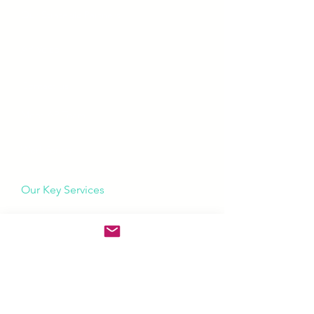
Our Strategic Partners
AP Voice
Contact us
Meet AP Team
Work for us
Our Key Services
Hotel Sales Representation
Hotel Marketing
Revenue Management
Distribution