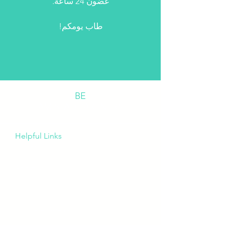
غضون 24 ساعة.
طاب يومكم!
BE
AMISTAD PARTNERS
Helpful Links
Homes
About us
For Hoteliers
For Travel Agents